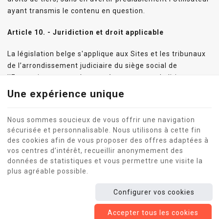
ayant transmis le contenu en question.
Article 10. - Juridiction et droit applicable
La législation belge s'applique aux Sites et les tribunaux
de l’arrondissement judiciaire du siège social de
l’Entreprise sont seuls compétents en cas de litiges
résultant de l'utilisation des Sites.
Une expérience unique
Nous sommes soucieux de vous offrir une navigation
sécurisée et personnalisable. Nous utilisons à cette fin
des cookies afin de vous proposer des offres adaptées à
Ce site internet utilise des cookies pour améliorer l'expérience
vos centres d’intérêt, recueillir anonymement des
utilisateur.
données de statistiques et vous permettre une visite la
Mentions légales
|
Vie privée
|
Cookies
© Copyright 2026 -
La Table de Rougemont
-
Conditions Générales
plus agréable possible.
-
Nos partenaires web
Conditions d’utilisation du site web et protection des données
Configurer vos cookies
personnelles
E-net Business
, créateur de sites Internet pour commerçants,
Accepter tous les cookies
indépendants & PME.